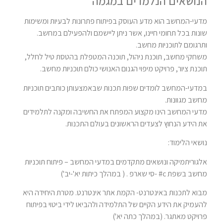
הנושאים הנלמדים במגמה
מדעי-המחשב הוא מדע העוסק בפיתוח פתרונות לבעיות ומשימות
שונות בכל תחומי חיינו, אשר ניתן ליישמם ולהפעילם במחשב.
ותרגומם לתוכניות מחשב.
משחקי מחשב, תוכנת ניהול, תוכנה המטפלת בהטסת טיל לחלל,
תוכנת ציור, פרויקט מיפוי הגנום האנושי כולם תוכניות מחשב.
במדעי-המחשב לומדים שפות תכנות שבאמצעותן כותבים תוכניות
מחשב מגוונות.
מדעי המחשב הינו מקצוע המפתח את החשיבה ומקנה לתלמידים
את הידע הנחוץ לצעדים הראשונים בעולם התכנות.
נושאי הלימוד:
אלגוריתמיקה ונושאים מתקדמים במדעי המחשב – פיתוח תוכניות
מחשב בשפת c# -סי שארפ . ( במהלך כיתות יא'-יב')
מבוא לתכנות באינטרנט- הקמת אתר אינטרנט. מטרת היחידה היא
להעמיק את הידע הקיים של התלמידה ולהביאו לידי ביטוי בפיתוח
פרויקט מאתגר. (במהלך כתה יא')