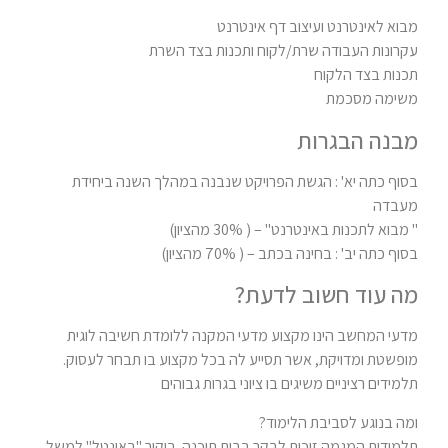
מבוא לאינטרנט ועיצוב דף אינטרנט
עקרונות העבודה שרת/לקוח ותכנות בצד השרת
תכנות בצד הלקוח
משימה מסכמת
מבנה הבגרות
בסוף כתה יא' : הגשת הפרויקט שנבנה במהלך השנה ביחידת
מעבדה
" מבוא לתכנות באינטרנט" – ( 30% מהציון)
בסוף כתה יב' : בחינה בכתב – ( 70% מהציון)
מה עוד חשוב לדעת?
מדעי המחשב הינו מקצוע מדעי המקנה ללומדת חשיבה לוגית
מופשטת ומדויקת, אשר תסייע לה בכל מקצוע בו תבחר לעסוק.
תלמידים רציניים משיגים בו ציוני בגרות גבוהים
ומה בנוגע לסביבת הלימוד?
תלמידות המגמה זוכות לבקר בבית תוכנה. ביקור "באינטל" למשל