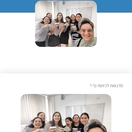
סדנאות לכיתות ט'-י'