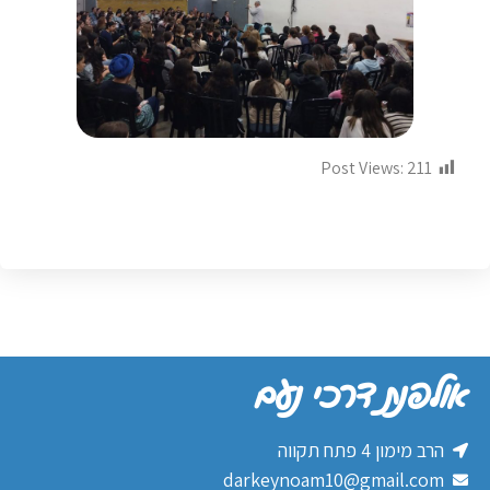
Post Views:
211
אולפנת דרכי נעם
הרב מימון 4 פתח תקווה
darkeynoam10@gmail.com